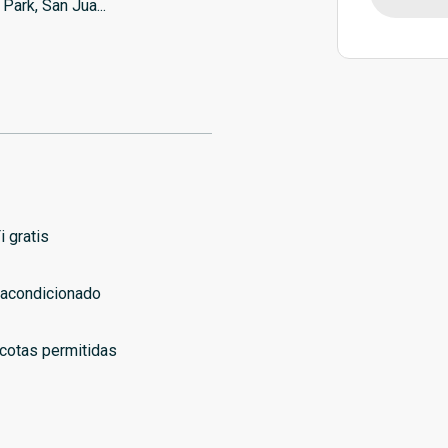
 Park, San Jua
...
i gratis
 acondicionado
otas permitidas