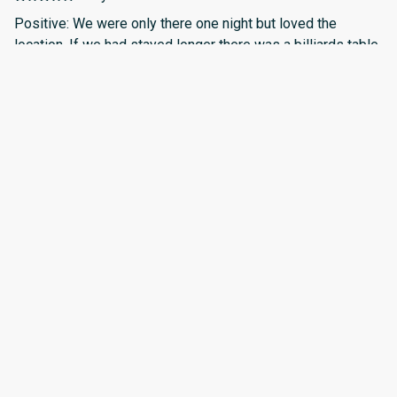
Positive: We were only there one night but loved the
location. If we had stayed longer there was a billiards table,
pool, bbq,and beach supplies! My room was efficient and
clean. Staff was friendly. I also appreciated the security
and whole Greek vibe, so pretty.