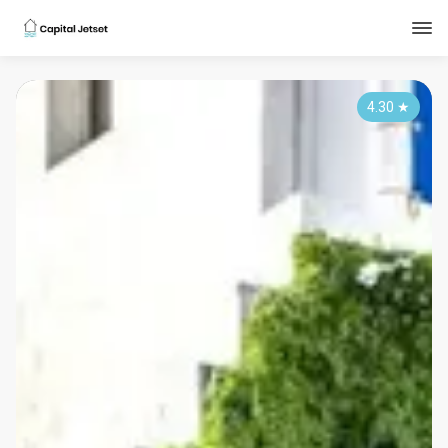
4.30
★